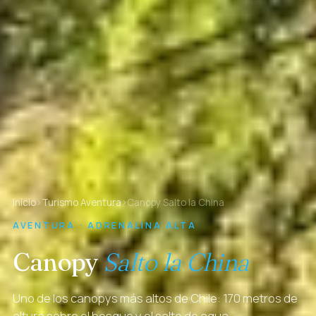
Inicio
›
Turismo Aventura
›
Canopy Salto la China
AVENTURA · ADRENALINA ALTA
Canopy
Salto la China
Uno de los canopys más altos de Chile: 170 metros de
altura sobre el bosque y el salto de agua.