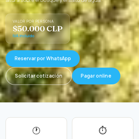
VALOR POR PERSONA
$50.000 CLP
IVA incluido
Reservar por WhatsApp
Solicitar cotización
Pagar online
🕐
⏱️