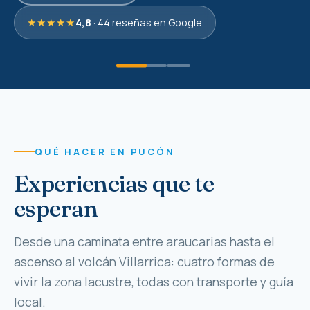
★★★★★
4,8
· 44 reseñas en Google
QUÉ HACER EN PUCÓN
Experiencias que te
esperan
Desde una caminata entre araucarias hasta el
Bosques y lagunas
ascenso al volcán Villarrica: cuatro formas de
Aguas termales
Huerquehue, Huilo Huilo, 3 Saltos y la zona lacustre
vivir la zona lacustre, todas con transporte y guía
Adrenalina al aire libre
entre araucarias milenarias.
Geométricas, Los Pozones, Huife, Menetúe y
local.